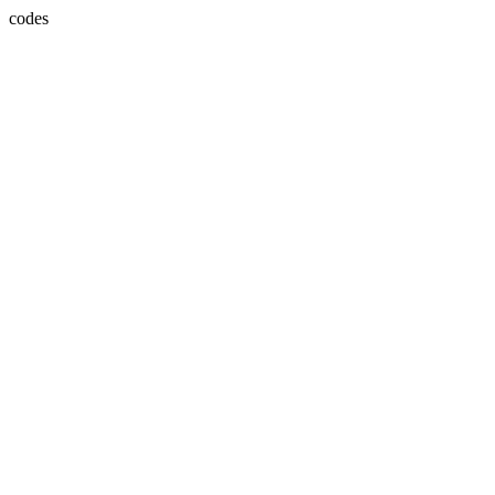
codes