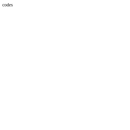
codes